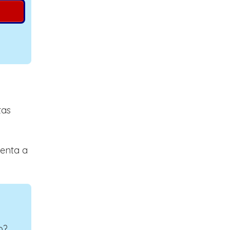
tas
uenta a
o?