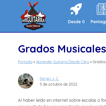
Saltar
al
contenido
Desde 0
Penta
Grados Musicale
Portada
»
Aprender Guitarra Desde Cero
»
Grados
Sergio J. C.
5 de octubre de 2022
Al haber leído en internet sobre escalas o 