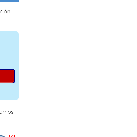
ción
izamos