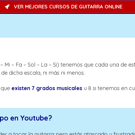
VER MEJORES CURSOS DE GUITARRA ONLINE
 Mi – Fa – Sol – La – Si) tenemos que cada una de es
e dicha escala, ni más ni menos.
s que
existen 7 grados musicales
u 8 si tenemos en c
mpo en Youtube?
er a tocar la guitarra pero estás atascado y frustrad