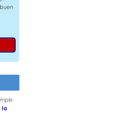
 buen
plir.
 la