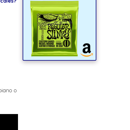
cales?
 piano o