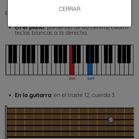
CERRAR
Es decir, la nota de Sol a 391.995 Hz, que se entra:
En el piano:
partiendo de do central, cuatro
teclas blancas a la derecha.
En la guitarra
: en el traste 12, cuerda 3.