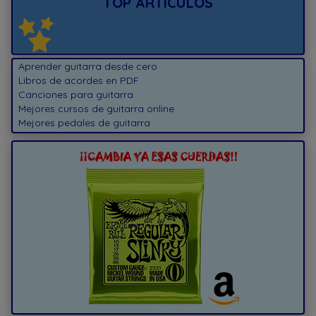
TOP ARTÍCULOS
Aprender guitarra desde cero
Libros de acordes en PDF
Canciones para guitarra
Mejores cursos de guitarra online
Mejores pedales de guitarra