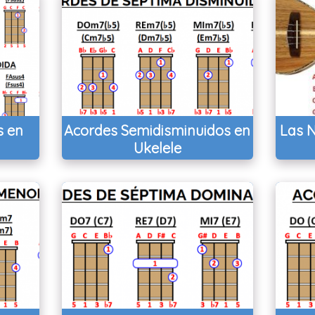
s en
Acordes Semidisminuidos en
Las N
Ukelele