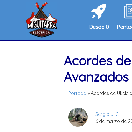
Saltar
al
contenido
Desde 0
Pent
Acordes de 
Avanzados
Portada
»
Acordes de Ukelele
Sergio J. C.
6 de marzo de 2