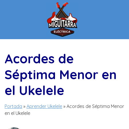
Saltar
al
contenido
Acordes de
Séptima Menor en
el Ukelele
Portada
»
Aprender Ukelele
»
Acordes de Séptima Menor
en el Ukelele