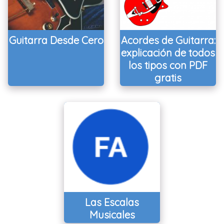
Guitarra Desde Cero
Acordes de Guitarra:
explicación de todos
los tipos con PDF
gratis
Las Escalas
Musicales