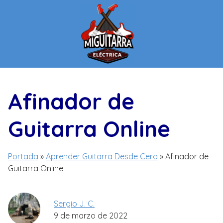
Saltar
al
contenido
Afinador de
Guitarra Online
Portada
»
Aprender Guitarra Desde Cero
»
Afinador de
Guitarra Online
Sergio J. C.
9 de marzo de 2022