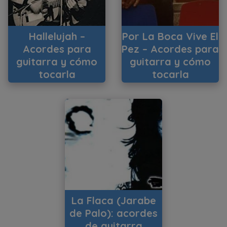
Hallelujah –
Por La Boca Vive El
Acordes para
Pez – Acordes para
guitarra y cómo
guitarra y cómo
tocarla
tocarla
La Flaca (Jarabe
de Palo): acordes
de guitarra