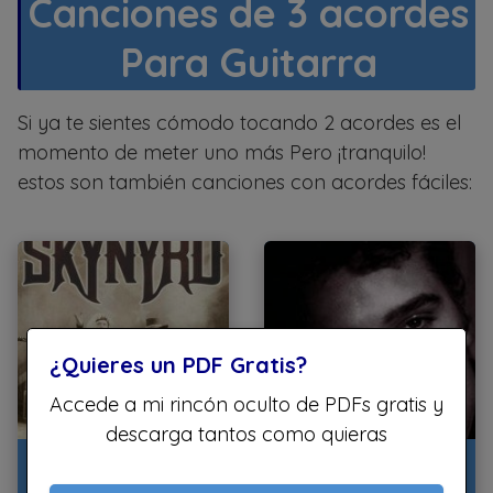
Canciones de 3 acordes
Para Guitarra
Si ya te sientes cómodo tocando 2 acordes es el
momento de meter uno más Pero ¡tranquilo!
estos son también canciones con acordes fáciles:
¿Quieres un PDF Gratis?
Accede a mi rincón oculto de PDFs gratis y
descarga tantos como quieras
Sweet Home
Hound Dog
Alabama
Acordes