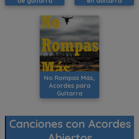
de guitarra
en Guitarra
No Rompas Más,
Acordes para
Guitarra
Canciones con Acordes
Abiertos