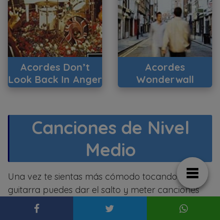
Acordes Don’t
Acordes
Look Back In Anger
Wonderwall
Canciones de Nivel
Medio
Una vez te sientas más cómodo tocando tu
guitarra puedes dar el salto y meter canciones
con cejilla, acordes de séptima o cambios de
acorde más rápidos.