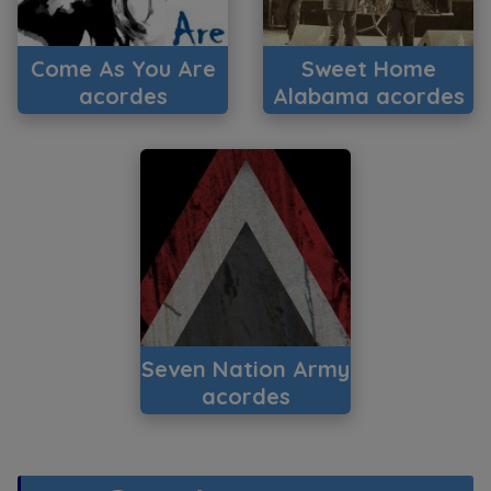
Come As You Are
Sweet Home
acordes
Alabama acordes
Seven Nation Army
acordes