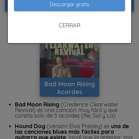
Descargar gratis
TAB y Acordes
CERRAR
Bad Moon Rising
Acordes
Bad Moon Rising
(Credence Clearwater
Revival) es una canción muy fácil y que
consta sólo de 3 acordes (Re, Sol y La).
Hound Dog
(versión Elvis Presley) es
una de
las canciones blues más fáciles para
guitarra que existe
. Igual que la anterior, son