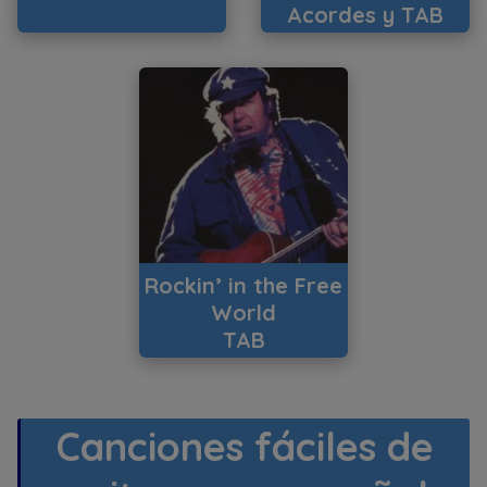
Acordes y TAB
Rockin’ in the Free
World
TAB
Canciones fáciles de