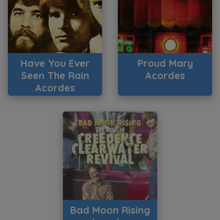
Have You Ever
Proud Mary
Seen The Rain
Acordes
Acordes
Bad Moon Rising