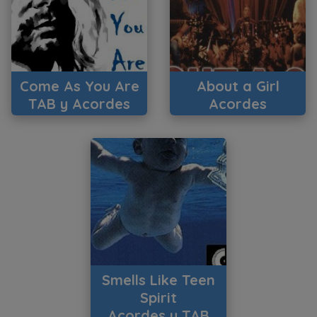
Come As You Are
About a Girl
TAB y Acordes
Acordes
Smells Like Teen
Spirit
Acordes y TAB