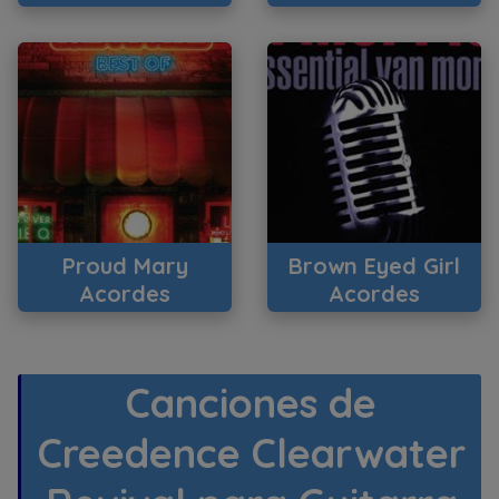
Proud Mary
Brown Eyed Girl
Acordes
Acordes
Canciones de
Creedence Clearwater