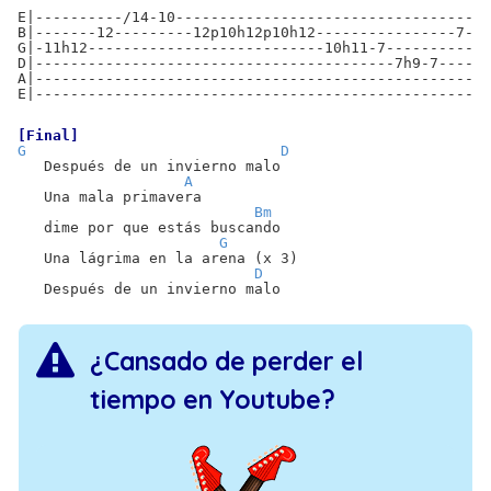
E|----------/14-10------------------------------------
B|-------12---------12p10h12p10h12----------------7---
G|-11h12---------------------------10h11-7-----------9
D|-----------------------------------------7h9-7------
A|----------------------------------------------------
E|----------------------------------------------------
[Final]
G
D
Después de un invierno malo
A
Una mala primavera
Bm
dime por que estás buscando
G
Una lágrima en la arena (x 3)
D
Después de un invierno malo
¿Cansado de perder el
tiempo en Youtube?