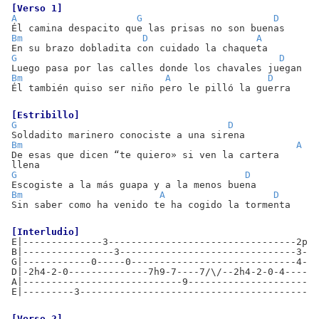
[Verso 1]
A
G
D
Él camina despacito que las prisas no son buenas
Bm
D
A
En su brazo dobladita con cuidado la chaqueta
G
D
Luego pasa por las calles donde los chavales juegan
Bm
A
D
Él también quiso ser niño pero le pilló la guerra
[Estribillo]
G
D
Soldadito marinero conociste a una sirena
Bm
A
De esas que dicen “te quiero» si ven la cartera
llena
G
D
Escogiste a la más guapa y a la menos buena
Bm
A
D
Sin saber como ha venido te ha cogido la tormenta
[Interludio]
E|--------------3---------------------------------2p0-
B|----------------3-------------------------------3---
G|------------0-----0-----------------------------4---
D|-2h4-2-0--------------7h9-7----7/\/--2h4-2-0-4------
A|----------------------------9-----------------------
E|---------3------------------------------------------
[Verso 2]