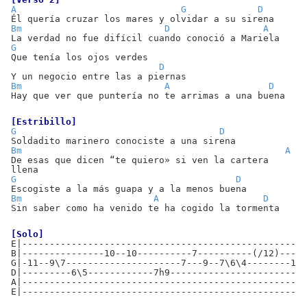
A
G
D
Él quería cruzar los mares y olvidar a su sirena
Bm
D
A
La verdad no fue difícil cuando conoció a Mariela
G
Que tenía los ojos verdes
D
Y un negocio entre las a piernas
Bm
A
D
Hay que ver que puntería no te arrimas a una buena
[Estribillo]
G
D
Soldadito marinero conociste a una sirena
Bm
A
De esas que dicen “te quiero» si ven la cartera
llena
G
D
Escogiste a la más guapa y a la menos buena
Bm
A
D
Sin saber como ha venido te ha cogido la tormenta
[Solo]
E|----------------------------------------------------
B|---------------10--10----------7----------(/12)-----
G|-11--9\7---------------------7---9--7\6\4--------11-
D|---------6\5------------7h9-------------------------
A|----------------------------------------------------
E|----------------------------------------------------