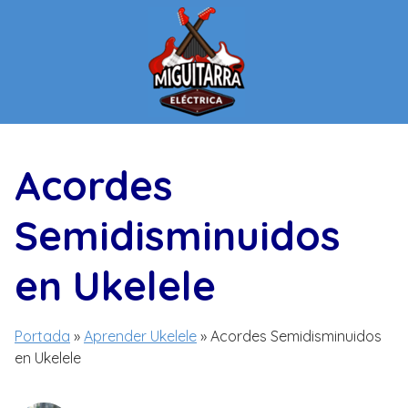
Saltar
al
contenido
Acordes
Semidisminuidos
en Ukelele
Portada
»
Aprender Ukelele
»
Acordes Semidisminuidos
en Ukelele