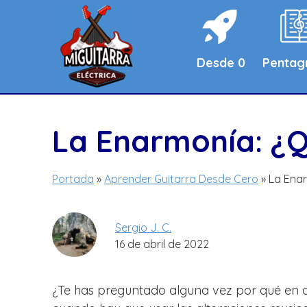
Saltar
al
contenido
Desde 0
Penta
La Enarmonía: ¿Q
Portada
»
Aprender Guitarra Desde Cero
»
La Enar
Sergio J. C.
16 de abril de 2022
¿Te has preguntado alguna vez por qué en a