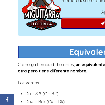
método desde el prim
¡A
Equivale
Como ya hemos dicho antes,
un equivalent
otra pero tiene diferente nombre
.
Los vemos:
Do = Si# (C = B#)
Do# = Re♭ (C# = D♭)