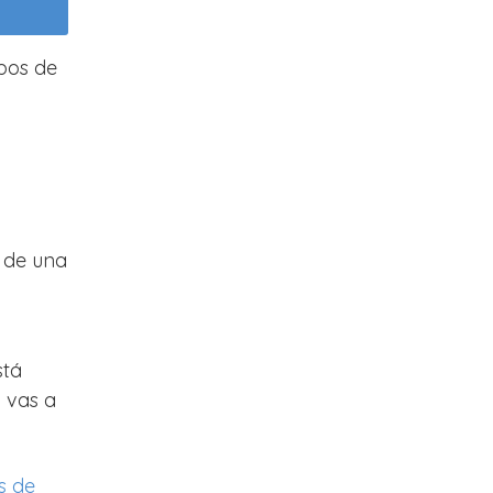
ipos de
 de una
stá
 vas a
s de