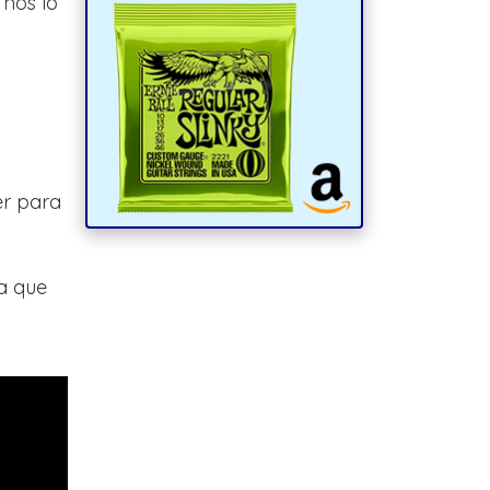
 nos lo
er para
ra que