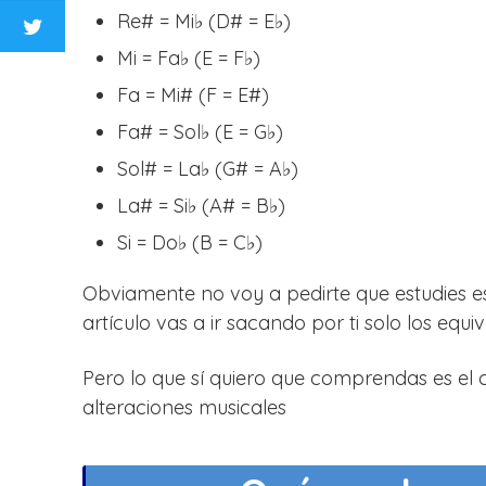
Re# = Mi♭ (D# = E♭)
Mi = Fa♭ (E = F♭)
Fa = Mi# (F = E#)
Fa# = Sol♭ (E = G♭)
Sol# = La♭ (G# = A♭)
La# = Si♭ (A# = B♭)
Si = Do♭ (B = C♭)
Obviamente no voy a pedirte que estudies es
artículo vas a ir sacando por ti solo los equ
Pero lo que sí quiero que comprendas es el 
alteraciones musicales