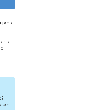
a pero
tante
 a
o?
 buen