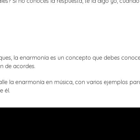
es? Si no conoces la respuesta, te la digo yo, cuando
ques, la enarmonía es un concepto que debes conoc
n de acordes.
etalle la enarmonía en música, con varios ejemplos pa
 él.