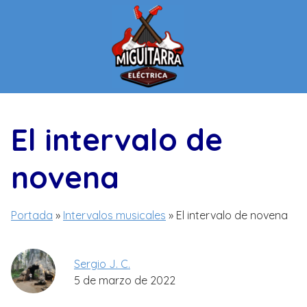
Saltar
al
contenido
El intervalo de
novena
Portada
»
Intervalos musicales
»
El intervalo de novena
Sergio J. C.
5 de marzo de 2022