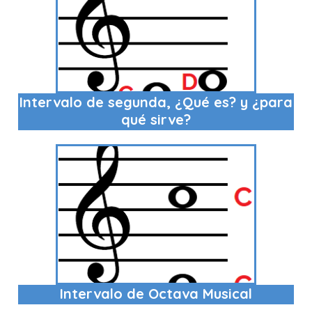
Intervalo de segunda, ¿Qué es? y ¿para
qué sirve?
Intervalo de Octava Musical