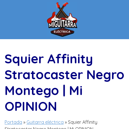
Saltar
al
contenido
Squier Affinity
Stratocaster Negro
Montego | Mi
OPINION
Portada
»
Guitarra eléctrica
»
Squier Affinity