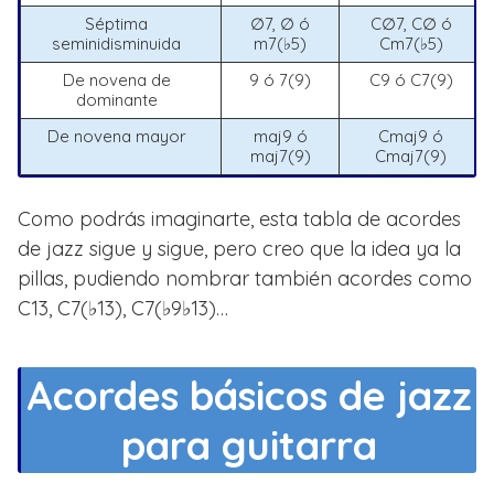
Séptima
∅7, ∅ ó
C∅7, C∅ ó
seminidisminuida
m7(♭5)
Cm7(♭5)
De novena de
9 ó 7(9)
C9 ó C7(9)
dominante
De novena mayor
maj9 ó
Cmaj9 ó
maj7(9)
Cmaj7(9)
Como podrás imaginarte, esta tabla de acordes
de jazz sigue y sigue, pero creo que la idea ya la
pillas, pudiendo nombrar también acordes como
C13, C7(♭13), C7(♭9♭13)…
Acordes básicos de jazz
para guitarra