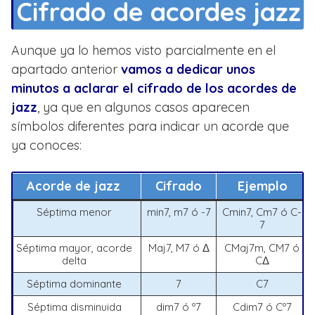
Cifrado de acordes jazz
Aunque ya lo hemos visto parcialmente en el
apartado anterior
vamos a dedicar unos
minutos a aclarar el cifrado de los acordes de
jazz
, ya que en algunos casos aparecen
símbolos diferentes para indicar un acorde que
ya conoces:
Acorde de jazz
Cifrado
Ejemplo
Séptima menor
min7, m7 ó -7
Cmin7, Cm7 ó C-
7
Séptima mayor, acorde
Maj7, M7 ó Δ
CMaj7m, CM7 ó
delta
CΔ
Séptima dominante
7
C7
Séptima disminuida
dim7 ó º7
Cdim7 ó Cº7