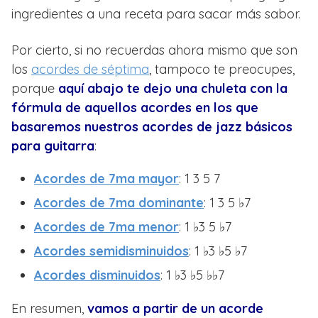
ingredientes a una receta para sacar más sabor.
Por cierto, si no recuerdas ahora mismo que son
los
acordes de séptima
, tampoco te preocupes,
porque
aquí abajo te dejo una chuleta con la
fórmula de aquellos acordes en los que
basaremos nuestros acordes de jazz básicos
para guitarra
:
Acordes de 7ma mayor
: 1 3 5 7
Acordes de 7ma dominante
: 1 3 5 ♭7
Acordes de 7ma menor
: 1 ♭3 5 ♭7
Acordes semidisminuidos
: 1 ♭3 ♭5 ♭7
Acordes disminuidos
: 1 ♭3 ♭5 ♭♭7
En resumen,
vamos a partir de un acorde