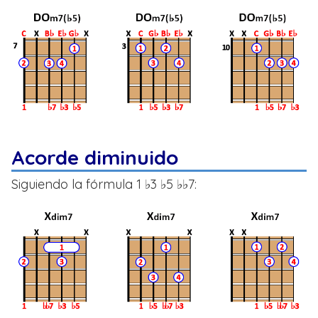
Acorde diminuido
Siguiendo la fórmula 1 ♭3 ♭5 ♭♭7: