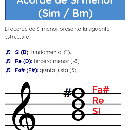
(Sim / Bm)
El acorde de Si menor presenta la siguiente
estructura:
Si (B):
fundamental (1).
Re (D):
tercera menor (♭3).
Fa# (F#):
quinta justa (5).