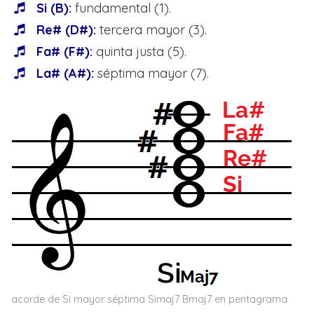
Si (B):
fundamental (1).
Re# (D#):
tercera mayor (3).
Fa# (F#):
quinta justa (5).
La# (A#):
séptima mayor (7).
acorde de Si mayor séptima Simaj7 Bmaj7 en pentagrama