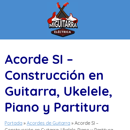
Saltar
al
contenido
Acorde SI –
Construcción en
Guitarra, Ukelele,
Piano y Partitura
Portada
»
Acordes de Guitarra
»
Acorde SI –