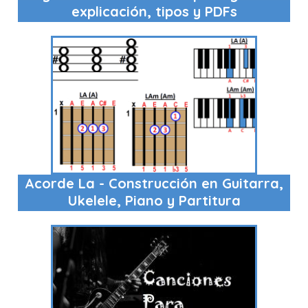
explicación, tipos y PDFs
Acorde La - Construcción en Guitarra,
Ukelele, Piano y Partitura