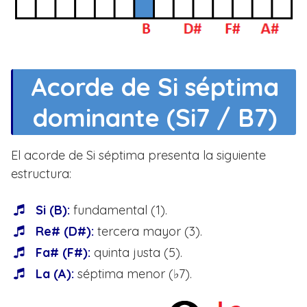
Acorde de Si séptima
dominante (Si7 / B7)
El acorde de Si séptima presenta la siguiente
estructura:
Si (B):
fundamental (1).
Re# (D#):
tercera mayor (3).
Fa# (F#):
quinta justa (5).
La (A):
séptima menor (♭7).