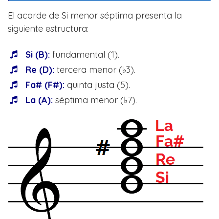
El acorde de Si menor séptima presenta la
siguiente estructura:
Si (B):
fundamental (1).
Re (D):
tercera menor (♭3).
Fa# (F#):
quinta justa (5).
La (A):
séptima menor (♭7).