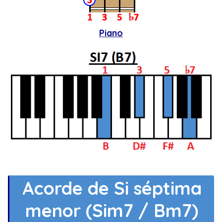
Piano
Acorde de Si séptima
menor (Sim7 / Bm7)