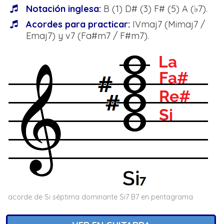
Notación inglesa:
B (1) D# (3) F# (5) A (♭7).
Acordes para practicar:
IVmaj7 (Mimaj7 /
Emaj7) y v7 (Fa#m7 / F#m7).
acorde de Si séptima dominante Si7 B7 en pentagrama