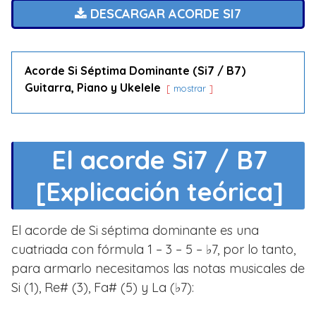
DESCARGAR ACORDE SI7
Acorde Si Séptima Dominante (Si7 / B7)
Guitarra, Piano y Ukelele
mostrar
El acorde Si7 / B7
[Explicación teórica]
El acorde de Si séptima dominante es una
cuatriada con fórmula 1 – 3 – 5 – ♭7, por lo tanto,
para armarlo necesitamos las notas musicales de
Si (1), Re# (3), Fa# (5) y La (♭7):