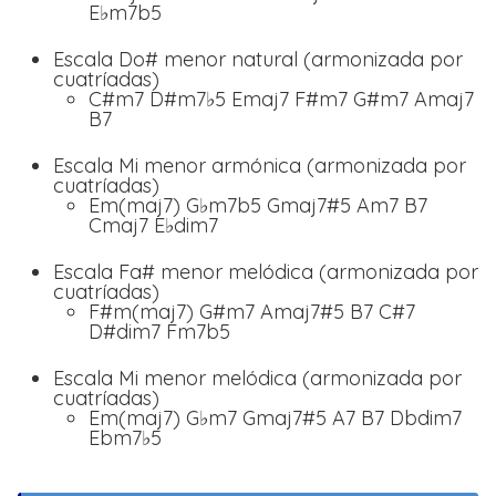
E♭m7b5
Escala Do# menor natural (armonizada por
cuatríadas)
C#m7 D#m7♭5 Emaj7 F#m7 G#m7 Amaj7
B7
Escala Mi menor armónica (armonizada por
cuatríadas)
Em(maj7) G♭m7b5 Gmaj7#5 Am7 B7
Cmaj7 E♭dim7
Escala Fa# menor melódica (armonizada por
cuatríadas)
F#m(maj7) G#m7 Amaj7#5 B7 C#7
D#dim7 Fm7b5
Escala Mi menor melódica (armonizada por
cuatríadas)
Em(maj7) G♭m7 Gmaj7#5 A7 B7 Dbdim7
Ebm7♭5