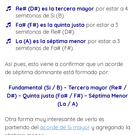
Re# (D#) es la tercera mayor
por estar a 4
semitonos de Si (B).
Fa# (F#) es la quinta justa
por estar a 3
semitonos de Re# (D#).
La (A) es la séptima menor
por estar a 3
semitonos de Fa# (F#).
Así pues, esto viene a confirmar que un acorde
de séptima dominante está formado por:
Fundamental (Si / B) – Tercera mayor (Re# /
D#) – Quinta justa (Fa# / F#) – Séptima Menor
(La / A)
Otra forma muy interesante de verlo es
partiendo del
acorde de Si mayor
y agregando la