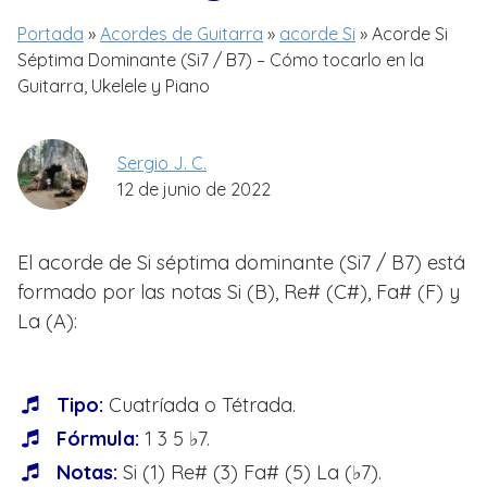
Portada
»
Acordes de Guitarra
»
acorde Si
»
Acorde Si
Séptima Dominante (Si7 / B7) – Cómo tocarlo en la
Guitarra, Ukelele y Piano
Sergio J. C.
12 de junio de 2022
El acorde de Si séptima dominante (Si7 / B7) está
formado por las notas Si (B), Re# (C#), Fa# (F) y
La (A):
Tipo:
Cuatríada o Tétrada.
Fórmula:
1 3 5 ♭7.
Notas:
Si (1) Re# (3) Fa# (5) La (♭7).