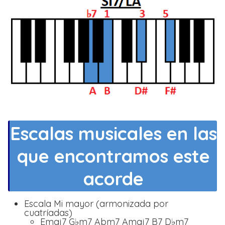
Escalas musicales en las
que encontramos este
acorde
Escala Mi mayor (armonizada por
cuatríadas)
Emaj7 G♭m7 Abm7 Amaj7 B7 D♭m7