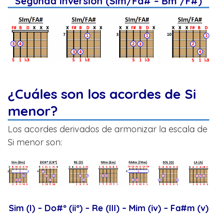
Segunda Inversión (Sim/Fa# – Bm /F#)
¿Cuáles son los acordes de Si
menor?
Los acordes derivados de armonizar la escala de
Si menor son:
Sim (I) – Do#º (iiº) – Re (III) – Mim (iv) – Fa#m (v)