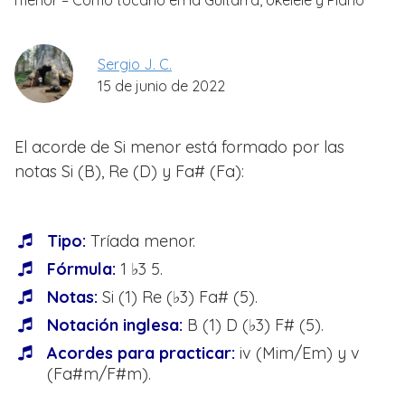
menor – Cómo tocarlo en la Guitarra, Ukelele y Piano
Sergio J. C.
15 de junio de 2022
El acorde de Si menor está formado por las
notas Si (B), Re (D) y Fa# (Fa):
Tipo:
Tríada menor.
Fórmula:
1 ♭3 5.
Notas:
Si (1) Re (♭3) Fa# (5).
Notación inglesa:
B (1) D (♭3) F# (5).
Acordes para practicar:
iv (Mim/Em) y v
(Fa#m/F#m).