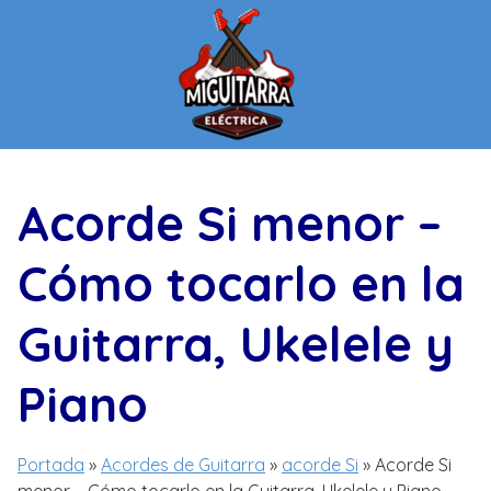
Saltar
al
contenido
Acorde Si menor –
Cómo tocarlo en la
Guitarra, Ukelele y
Piano
Portada
»
Acordes de Guitarra
»
acorde Si
»
Acorde Si