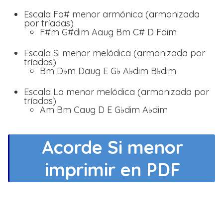
Escala Fa# menor armónica (armonizada
por tríadas)
F#m G#dim Aaug Bm C# D Fdim
Escala Si menor melódica (armonizada por
tríadas)
Bm D♭m Daug E G♭ A♭dim B♭dim
Escala La menor melódica (armonizada por
tríadas)
Am Bm Caug D E G♭dim A♭dim
Acorde Si menor
imprimir en PDF