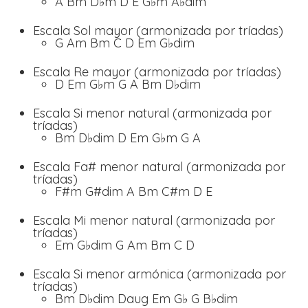
A Bm D♭m D E G♭m A♭dim
Escala Sol mayor (armonizada por tríadas)
G Am Bm C D Em G♭dim
Escala Re mayor (armonizada por tríadas)
D Em G♭m G A Bm D♭dim
Escala Si menor natural (armonizada por
tríadas)
Bm D♭dim D Em G♭m G A
Escala Fa# menor natural (armonizada por
tríadas)
F#m G#dim A Bm C#m D E
Escala Mi menor natural (armonizada por
tríadas)
Em G♭dim G Am Bm C D
Escala Si menor armónica (armonizada por
tríadas)
Bm D♭dim Daug Em G♭ G B♭dim