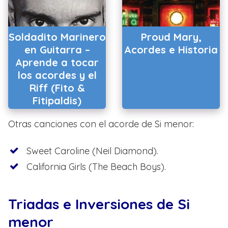
Soldadito Marinero
Proud Mary,
en Guitarra –
Acordes e Historia
Aprende a tocar
los acordes y el
Riff (Fito &
Fitipaldis)
Otras canciones con el acorde de Si menor:
Sweet Caroline (Neil Diamond).
California Girls (The Beach Boys).
Triadas e Inversiones de Si
menor