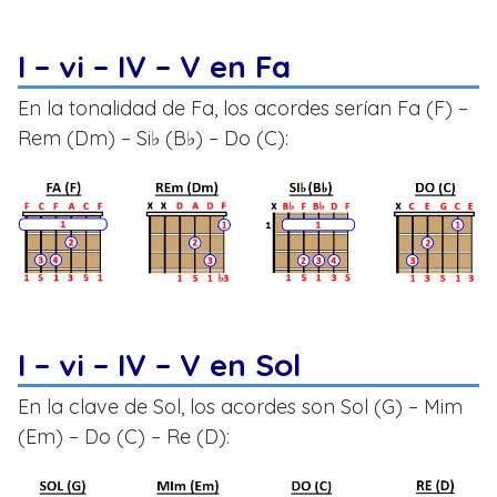
I – vi – IV – V en Fa
En la tonalidad de Fa, los acordes serían Fa (F) –
Rem (Dm) – Si♭ (B♭) – Do (C):
I – vi – IV – V en Sol
En la clave de Sol, los acordes son Sol (G) – Mim
(Em) – Do (C) – Re (D):