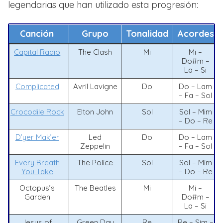
legendarias que han utilizado esta progresión:
Canción
Grupo
Tonalidad
Acordes
Capital Radio
The Clash
Mi
Mi –
Do#m –
La – Si
Complicated
Avril Lavigne
Do
Do – Lam
– Fa – Sol
Crocodile Rock
Elton John
Sol
Sol – Mim
– Do – Re
D’yer Mak’er
Led
Do
Do – Lam
Zeppelin
– Fa – Sol
Every Breath
The Police
Sol
Sol – Mim
You Take
– Do – Re
Octopus’s
The Beatles
Mi
Mi –
Garden
Do#m –
La – Si
Jesus of
Green Day
Re
Re – Sim –