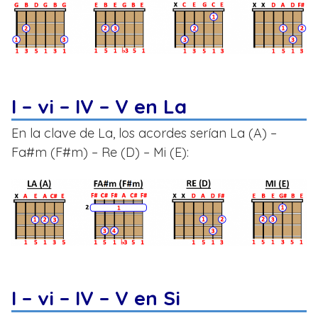
I – vi – IV – V en La
En la clave de La, los acordes serían La (A) –
Fa#m (F#m) – Re (D) – Mi (E):
I – vi – IV – V en Si