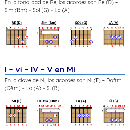
En la tonalidad de Re, los acordes son Re (D) –
Sim (Bm) – Sol (G) – La (A):
I – vi – IV – V en Mi
En la clave de Mi, los acordes son Mi (E) – Do#m
(C#m) – La (A) – Si (B):