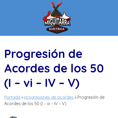
Saltar
al
contenido
Progresión de
Acordes de los 50
(I – vi – IV – V)
Portada
»
progresiones de acordes
»
Progresión de
Acordes de los 50 (I – vi – IV – V)