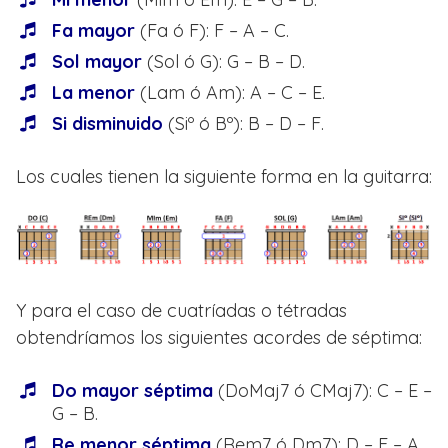
Fa mayor
(Fa ó F): F – A – C.
Sol mayor
(Sol ó G): G – B – D.
La menor
(Lam ó Am): A – C – E.
Si disminuido
(Siº ó Bº): B – D – F.
Los cuales tienen la siguiente forma en la guitarra:
Y para el caso de cuatríadas o tétradas
obtendríamos los siguientes acordes de séptima:
Do mayor séptima
(DoMaj7 ó CMaj7): C – E –
G – B.
Re menor séptima
(Rem7 ó Dm7): D – F – A