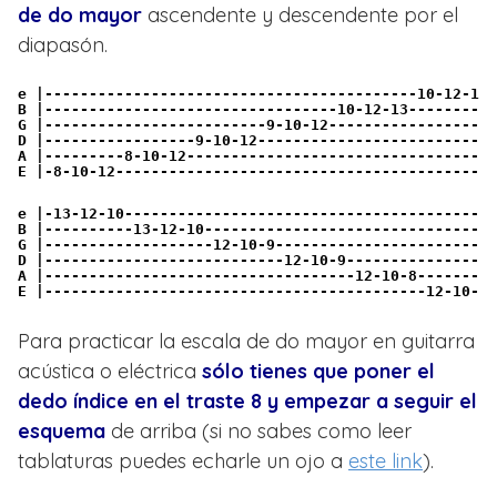
de do mayor
ascendente y descendente por el
diapasón.
e |------------------------------------------10-12-13-
B |---------------------------------10-12-13----------
G |-------------------------9-10-12-------------------
D |-----------------9-10-12---------------------------
A |---------8-10-12-----------------------------------
E |-8-10-12-------------------------------------------
e |-13-12-10------------------------------------------
B |----------13-12-10---------------------------------
G |-------------------12-10-9-------------------------
D |---------------------------12-10-9-----------------
A |-----------------------------------12-10-8---------
E |-------------------------------------------12-10-8-
Para practicar la escala de do mayor en guitarra
acústica o eléctrica
sólo tienes que poner el
dedo índice en el traste 8 y empezar a seguir el
esquema
de arriba (si no sabes como leer
tablaturas puedes echarle un ojo a
este link
).