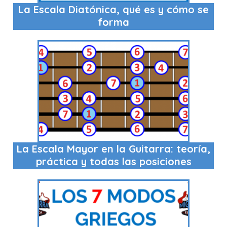
La Escala Diatónica, qué es y cómo se
forma
La Escala Mayor en la Guitarra: teoría,
práctica y todas las posiciones