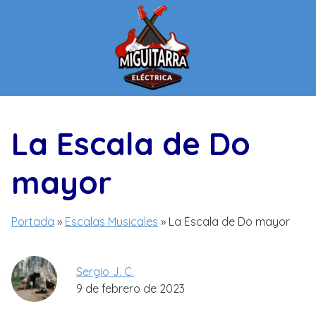
Saltar
al
contenido
La Escala de Do
mayor
Portada
»
Escalas Musicales
»
La Escala de Do mayor
Sergio J. C.
9 de febrero de 2023