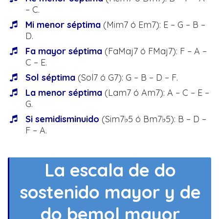
– C.
Mi menor séptima
(Mim7 ó Em7): E – G – B –
D.
Fa mayor séptima
(FaMaj7 ó FMaj7): F – A –
C – E.
Sol séptima
(Sol7 ó G7): G – B – D – F.
La menor séptima
(Lam7 ó Am7): A – C – E –
G.
Si semidisminuido
(Sim7♭5 ó Bm7♭5): B – D –
F – A.
La escala de do
sostenido mayor y de
do bemol mayor