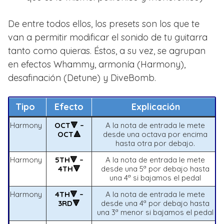
De entre todos ellos, los presets son los que te
van a permitir modificar el sonido de tu guitarra
tanto como quieras. Éstos, a su vez, se agrupan
en efectos Whammy, armonía (Harmony),
desafinación (Detune) y DiveBomb.
Tipo
Efecto
Explicación
Harmony
OCT🔻 –
A la nota de entrada le mete
OCT🔺
desde una octava por encima
hasta otra por debajo.
Harmony
5TH🔻 –
A la nota de entrada le mete
4TH🔻
desde una 5ª por debajo hasta
una 4ª si bajamos el pedal
Harmony
4TH🔻 –
A la nota de entrada le mete
3RD🔻
desde una 4ª por debajo hasta
una 3ª menor si bajamos el pedal