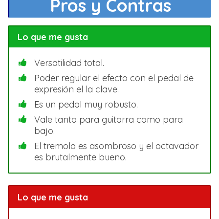
Pros y Contras
Russell Lissack (Bloc party).
Sid Wilson (Slipknot).
Lo que me gusta
Steve Stevens (Billy Idol).
Steve Vai.
Versatilidad total.
Taylor York (Paramore.).
Poder regular el efecto con el pedal de
The Edge (U2).
expresión el la clave.
Tito Fuentes (Molotov).
Es un pedal muy robusto.
Tom Morello (Rage Against The Machine).
Vale tanto para guitarra como para
bajo.
El tremolo es asombroso y el octavador
es brutalmente bueno.
Lo que me gusta