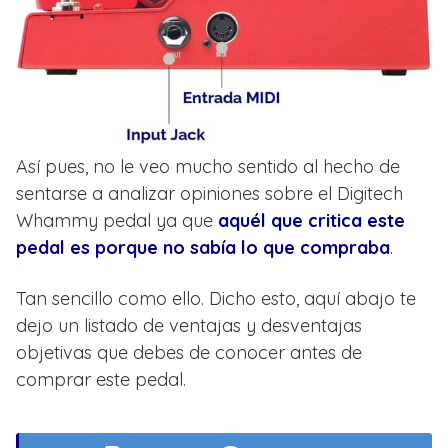
Joe Satriani.
Joe Trohman’s (Fall Out Boy).
John Frusciante (Red Hot Chili Peppers).
John Petrucci (Dream Theater).
Josh Homme, Dean Fertita y Troy Van
Leeuwen (Queens of the Stone Age).
Así pues, no le veo mucho sentido al hecho de
sentarse a analizar opiniones sobre el Digitech
Kevin Shields (My Bloody Valentine).
Whammy pedal ya que
aquél que critica este
Matthew Bellamy (Muse).
pedal es porque no sabía lo que compraba
.
Matthew Followill (Kings Of Leon).
Munky (Korn).
Tan sencillo como ello. Dicho esto, aquí abajo te
Nels Cline (Wilco).
dejo un listado de ventajas y desventajas
Noel Gallagher (Oasis).
objetivas que debes de conocer antes de
comprar este pedal.
Richard Z. Kruspe (Rammstein).
Robert Smith (The Cure).
Robin Finck (Nine Inch Nails).