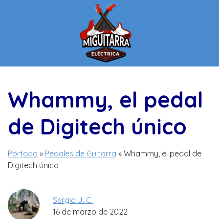
Saltar
al
contenido
Whammy, el pedal
de Digitech único
Portada
»
Pedales de Guitarra
»
Whammy, el pedal de
Digitech único
Sergio J. C.
16 de marzo de 2022