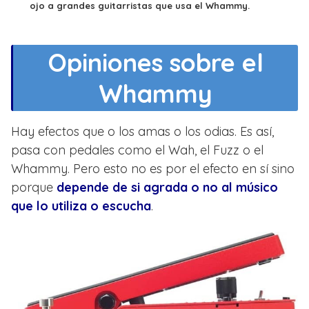
ojo a grandes guitarristas que usa el Whammy.
Beck
Billy Corgan (Smashing Pumpkins).
Opiniones sobre el
Dave Baksh (Sum 41).
Whammy
David Gilmour (Pink Floyd).
Dimebag Darrell (Pantera).
Hay efectos que o los amas o los odias. Es así,
Ed O’Brien y Jonny
pasa con pedales como el Wah, el Fuzz o el
Greenwood(Radiohead).
Whammy. Pero esto no es por el efecto en sí sino
Head (Korn).
porque
depende de si agrada o no al músico
Jack White.
que lo utiliza o escucha
.
James Hetfield y Kirk Hammett(Metallica).
James Root (Slipknot).
Jeff Ament (Pearl Jam).
Jimmy Page (Led Zeppelin).
Joe Perry (Aerosmith).