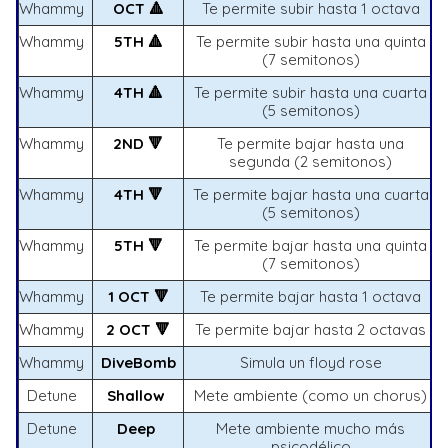
Whammy
OCT 🔺
Te permite subir hasta 1 octava
Whammy
5TH 🔺
Te permite subir hasta una quinta
(7 semitonos)
Whammy
4TH 🔺
Te permite subir hasta una cuarta
(5 semitonos)
Whammy
2ND 🔻
Te permite bajar hasta una
segunda (2 semitonos)
Whammy
4TH 🔻
Te permite bajar hasta una cuarta
(5 semitonos)
Whammy
5TH 🔻
Te permite bajar hasta una quinta
(7 semitonos)
Whammy
1 OCT 🔻
Te permite bajar hasta 1 octava
Whammy
2 OCT 🔻
Te permite bajar hasta 2 octavas
Whammy
DiveBomb
Simula un floyd rose
Detune
Shallow
Mete ambiente (como un chorus)
Detune
Deep
Mete ambiente mucho más
psicodélico