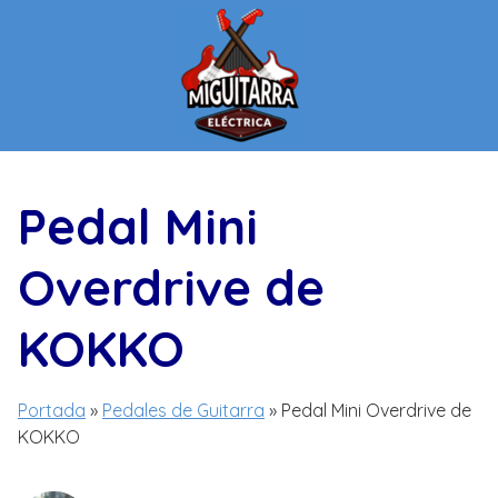
Saltar
al
contenido
Pedal Mini
Overdrive de
KOKKO
Portada
»
Pedales de Guitarra
»
Pedal Mini Overdrive de
KOKKO