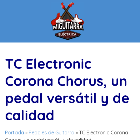
Saltar
al
contenido
TC Electronic
Corona Chorus, un
pedal versátil y de
calidad
Portada
»
Pedales de Guitarra
»
TC Electronic Corona