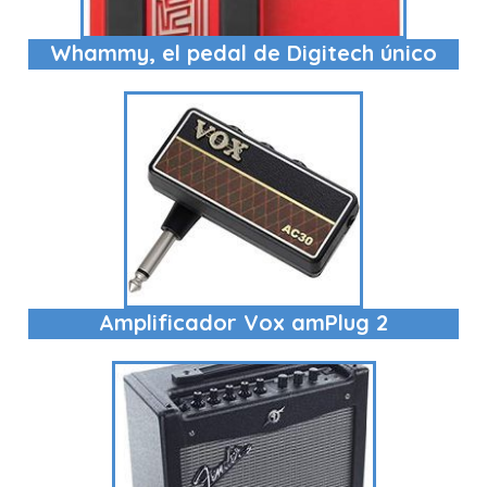
Whammy, el pedal de Digitech único
Amplificador Vox amPlug 2