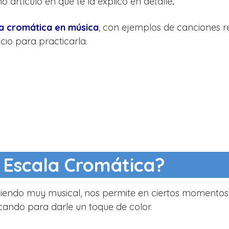
o artículo en que te la explico en detalle
.
la cromática en música
, con ejemplos de canciones re
cio para practicarla.
 Escala Cromática?
siendo muy musical, nos permite en ciertos momentos
cando para darle un toque de color.