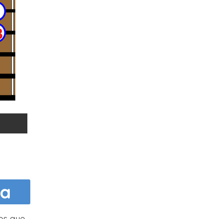
ca
ios que