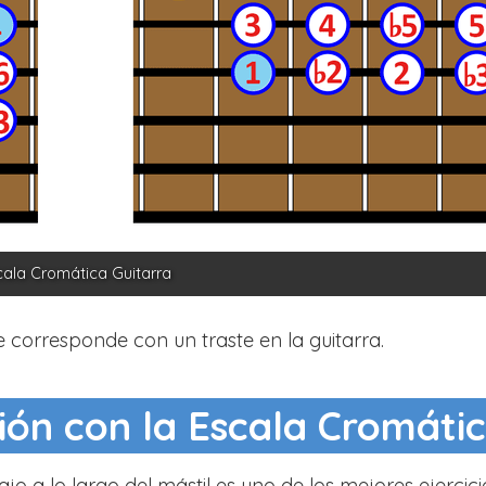
cala Cromática Guitarra
 corresponde con un traste en la guitarra.
ción con la Escala Cromáti
jo a lo largo del mástil es uno de los mejores ejercic