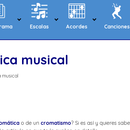
grama
Escalas
Acordes
Canciones
ica musical
a musical
omática
o de un
cromatismo
? Si es así y quieres sab