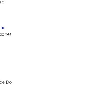
ra
ala
ciones
de Do.