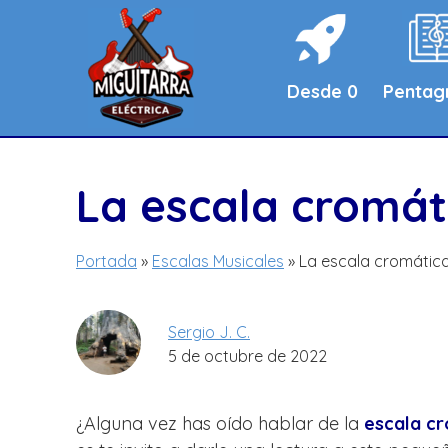
Saltar
al
contenido
Desde 0
Penta
La escala cromát
Portada
»
Escalas Musicales
»
La escala cromátic
Sergio J. C.
5 de octubre de 2022
¿Alguna vez has oído hablar de la
escala cr