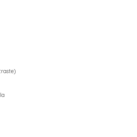
raste)
la