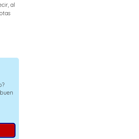
ir, al
notas
o?
 buen