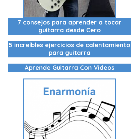
7 consejos para aprender a tocar
guitarra desde Cero
5 increíbles ejercicios de calentamiento
para guitarra
Aprende Guitarra Con Videos