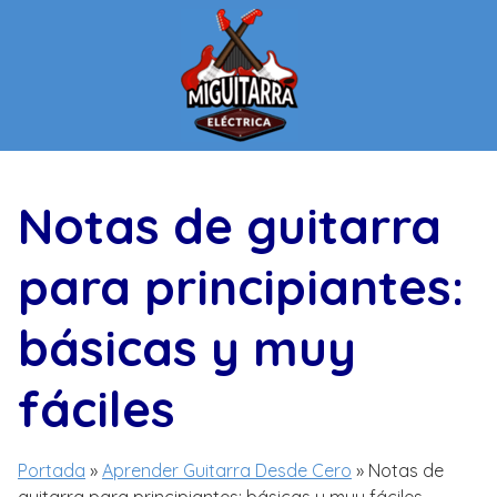
Saltar
al
contenido
Notas de guitarra
para principiantes:
básicas y muy
fáciles
Portada
»
Aprender Guitarra Desde Cero
»
Notas de