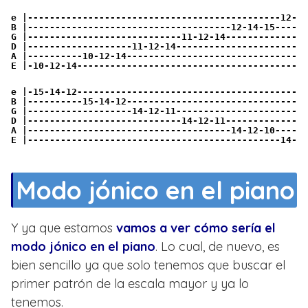
e |----------------------------------------------12-14
B |-------------------------------------12-14-15------
G |----------------------------11-12-14---------------
D |-------------------11-12-14------------------------
A |----------10-12-14---------------------------------
E |-10-12-14------------------------------------------
e |-15-14-12------------------------------------------
B |----------15-14-12---------------------------------
G |-------------------14-12-11------------------------
D |----------------------------14-12-11---------------
A |-------------------------------------14-12-10------
E |----------------------------------------------14-12
Modo jónico en el piano
Y ya que estamos
vamos a ver cómo sería el
modo jónico en el piano
. Lo cual, de nuevo, es
bien sencillo ya que solo tenemos que buscar el
primer patrón de la escala mayor y ya lo
tenemos.