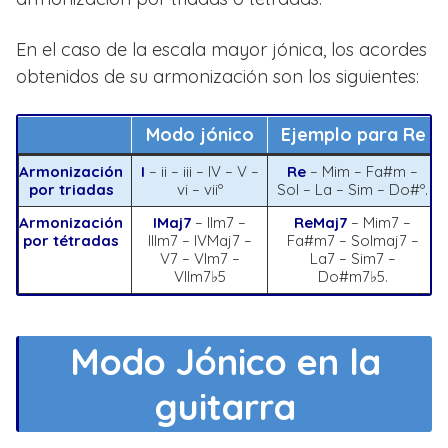
En el caso de la escala mayor jónica, los acordes
obtenidos de su armonización son los siguientes:
Modo jónico
Ejemplo para Re
Armonización
I
– ii – iii – IV – V –
Re
– Mim – Fa#m –
por triadas
vi – viiº
Sol – La – Sim – Do#º.
Armonización
IMaj7
– IIm7 –
ReMaj7
– Mim7 –
por tétradas
IIIm7 – IVMaj7 –
Fa#m7 – Solmaj7 –
V7 – VIm7 –
La7 – Sim7 –
VIIm7♭5
Do#m7♭5.
Modo Jónico en la
guitarra