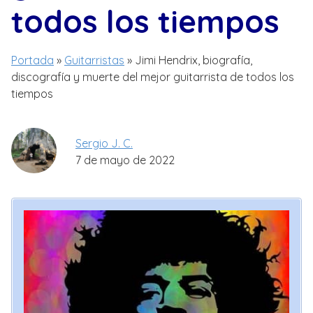
todos los tiempos
Portada
»
Guitarristas
»
Jimi Hendrix, biografía,
discografía y muerte del mejor guitarrista de todos los
tiempos
Sergio J. C.
7 de mayo de 2022