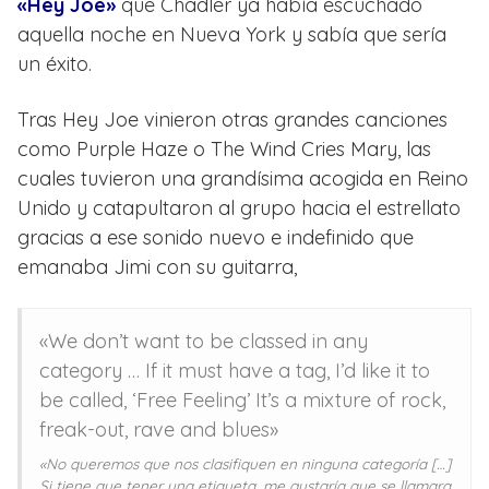
«Hey Joe»
que Chadler ya había escuchado
aquella noche en Nueva York y sabía que sería
un éxito.
Tras Hey Joe vinieron otras grandes canciones
como Purple Haze o The Wind Cries Mary, las
cuales tuvieron una grandísima acogida en Reino
Unido y catapultaron al grupo hacia el estrellato
gracias a ese sonido nuevo e indefinido que
emanaba Jimi con su guitarra,
«We don’t want to be classed in any
category … If it must have a tag, I’d like it to
be called, ‘Free Feeling’ It’s a mixture of rock,
freak-out, rave and blues»
«No queremos que nos clasifiquen en ninguna categoría […]
Si tiene que tener una etiqueta, me gustaría que se llamara