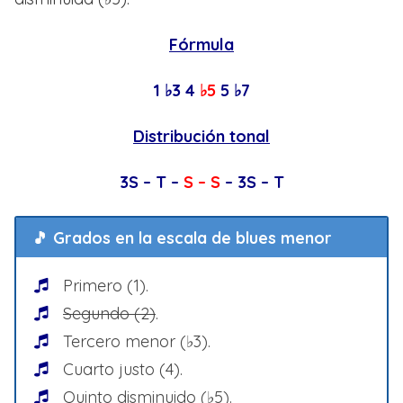
Fórmula
1 ♭3 4
♭5
5 ♭7
Distribución tonal
3S – T –
S – S
– 3S – T
🎵 Grados en la escala de blues menor
Primero (1).
Segundo (2)
.
Tercero menor (♭3).
Cuarto justo (4).
Quinto disminuido (♭5).