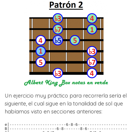
Un ejercicio muy práctico para recorrerla sería el
siguiente, el cual sigue en la tonalidad de sol que
habíamos visto en secciones anteriores:
e|------------------------6-8-6-----------------------
B|--------------------6-8-------8-6-------------------