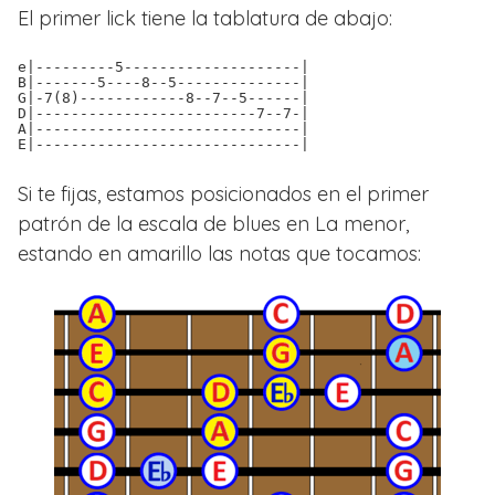
El primer lick tiene la tablatura de abajo:
e|---------5--------------------|
B|-------5----8--5--------------|
G|-7(8)------------8--7--5------|
D|-------------------------7--7-|
A|------------------------------|
E|------------------------------|
Si te fijas, estamos posicionados en el primer
patrón de la escala de blues en La menor,
estando en amarillo las notas que tocamos: