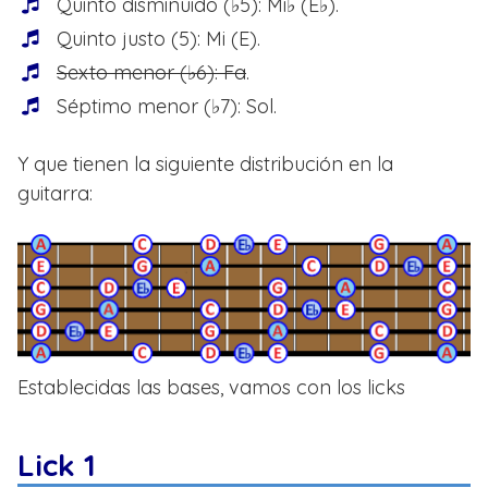
Quinto disminuido (♭5): Mi♭ (E♭).
Quinto justo (5): Mi (E).
Sexto menor (♭6): Fa
.
Séptimo menor (♭7): Sol.
Y que tienen la siguiente distribución en la
guitarra:
Establecidas las bases, vamos con los licks
Lick 1