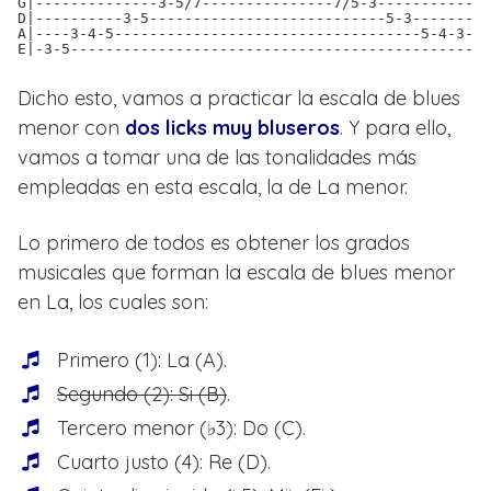
G|--------------3-5/7---------------7/5-3-------------
D|----------3-5---------------------------5-3---------
A|----3-4-5-----------------------------------5-4-3---
E|-3-5----------------------------------------------5-
Dicho esto, vamos a practicar la escala de blues
menor con
dos licks muy bluseros
. Y para ello,
vamos a tomar una de las tonalidades más
empleadas en esta escala, la de La menor.
Lo primero de todos es obtener los grados
musicales que forman la escala de blues menor
en La, los cuales son:
Primero (1): La (A).
Segundo (2): Si (B)
.
Tercero menor (♭3): Do (C).
Cuarto justo (4): Re (D).