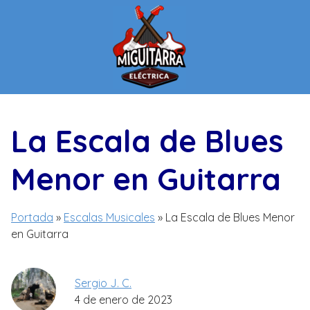
Saltar
al
contenido
La Escala de Blues
Menor en Guitarra
Portada
»
Escalas Musicales
»
La Escala de Blues Menor
en Guitarra
Sergio J. C.
4 de enero de 2023