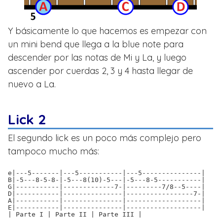
Y básicamente lo que hacemos es empezar con
un mini bend que llega a la blue note para
descender por las notas de Mi y La, y luego
ascender por cuerdas 2, 3 y 4 hasta llegar de
nuevo a La.
Lick 2
El segundo lick es un poco más complejo pero
tampoco mucho más:
e|---5-------|---5-----------|---5---------------|
B|-5---8-5-8-|-5---8(10)-5---|-5---8-5-----------|
G|-----------|-------------7-|---------7/8--5----|
D|-----------|---------------|-----------------7-|
A|-----------|---------------|-------------------|
E|-----------|---------------|-------------------|
| Parte I | Parte II | Parte III |