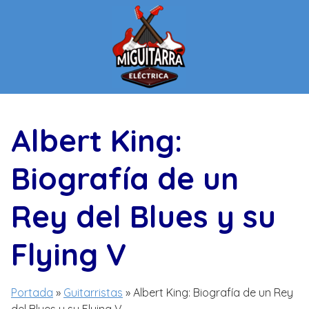
Saltar
al
contenido
Albert King:
Biografía de un
Rey del Blues y su
Flying V
Portada
»
Guitarristas
»
Albert King: Biografía de un Rey