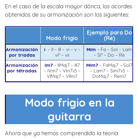
En el caso de la escala mayor dórica, los acordes
obtenidos de su armonización son los siguientes:
Ejemplo para Do
Modo frigio
(Re)
Armonización
i
– II – III – vi – v –
Mim
– Fa – Sol – Lam
por triadas
viº – vii
– Siº – Do – Re
Armonización
Im7
– IIMaj7 – III7
Mim7
– FaMaj7 – Sol7
por tétradas
– IVm7 – Vm7♭5 –
– Lam7 – Sim7♭5 –
VIMaj7 – VIIm7
DoMaj7 – Rem7
Modo frigio en la
guitarra
Ahora que ya hemos comprendido la teoría