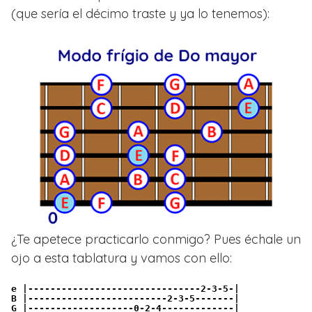
(que sería el décimo traste y ya lo tenemos):
¿Te apetece practicarlo conmigo? Pues échale un
ojo a esta tablatura y vamos con ello:
e |-------------------------------2-3-5-|
B |-------------------------2-3-5-------|
G |-------------------0-2-4-------------|