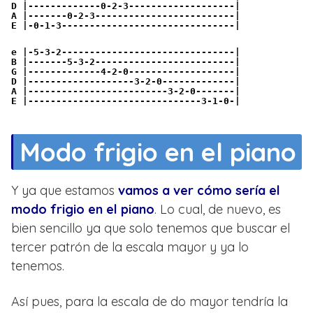
D |-------------0-2-3-------------------|
A |-------0-2-3-------------------------|
E |-0-1-3-------------------------------|
e |-5-3-2-------------------------------|
B |-------5-3-2-------------------------|
G |-------------4-2-0-------------------|
D |-------------------3-2-0-------------|
A |-------------------------3-2-0-------|
E |-------------------------------3-1-0-|
Modo frigio en el piano
Y ya que estamos
vamos a ver cómo sería el
modo frigio en el piano
. Lo cual, de nuevo, es
bien sencillo ya que solo tenemos que buscar el
tercer patrón de la escala mayor y ya lo
tenemos.
Así pues, para la escala de do mayor tendría la