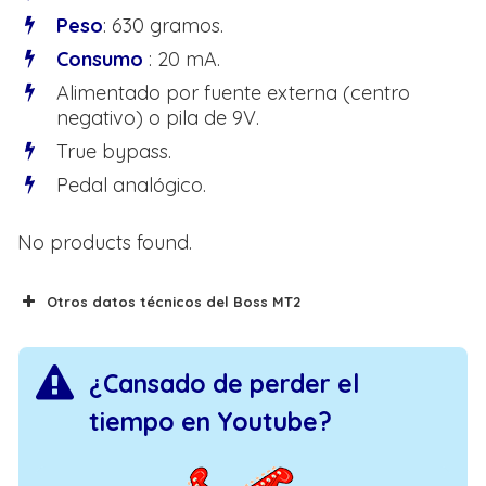
Peso
: 630 gramos.
Consumo
: 20 mA.
Alimentado por fuente externa (centro
negativo) o pila de 9V.
True bypass.
Pedal analógico.
No products found.
Otros datos técnicos del Boss MT2
Circuito analógico de doble etapa.
Ecualización tribanda con semi
¿Cansado de perder el
paramétricos.
tiempo en Youtube?
Entrada y salida de jack de 1/4″ (6.3 mm).
5 años de garantía.