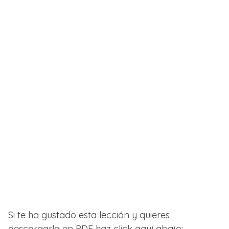
Si te ha gustado esta lección y quieres
descargarla en PDF haz click aquí abajo: