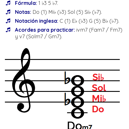
Fórmula:
1 ♭3 5 ♭7.
Notas:
Do (1) Mi♭ (♭3) Sol (5) Si♭ (♭7).
Notación inglesa:
C (1) E♭ (♭3) G (5) B♭ (♭7).
Acordes para practicar:
ivm7 (Fam7 / Fm7)
y v7 (Solm7 / Gm7).