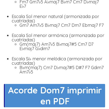
Fm7 Gm7♭5 A♭maj7 B♭m7 Cm7 D♭maj7
E♭7
Escala Sol menor natural (armonizada por
cuatríadas)
Gm7 Am7♭5 B♭maj7 Cm7 Dm7 Ebmaj7 F7
Escala Sol menor armónica (armonizada por
cuatríadas)
Gm(maj7) Am7♭5 B♭maj7#5 Cm7 D7
E♭maj7 G♭dim7
Escala Si♭ menor melódica (armonizada por
cuatríadas)
B♭m(maj7) Cm7 D♭maj7#5 D#7 F7 Gdim7
Am7♭5
Acorde Dom7 imprimir
en PDF