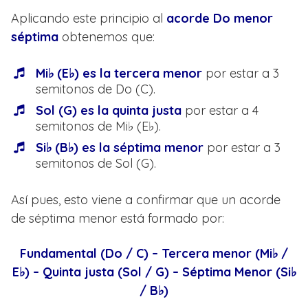
Aplicando este principio al
acorde Do menor
séptima
obtenemos que:
Mi♭ (E♭) es la tercera menor
por estar a 3
semitonos de Do (C).
Sol (G) es la quinta justa
por estar a 4
semitonos de Mi♭ (E♭).
Si♭ (B♭) es la séptima menor
por estar a 3
semitonos de Sol (G).
Así pues, esto viene a confirmar que un acorde
de séptima menor está formado por:
Fundamental (Do / C) – Tercera menor (Mi♭ /
E♭) – Quinta justa (Sol / G) – Séptima Menor (Si♭
/ B♭)