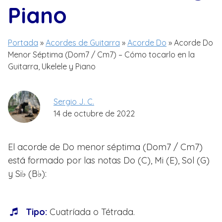
Piano
Portada
»
Acordes de Guitarra
»
Acorde Do
»
Acorde Do
Menor Séptima (Dom7 / Cm7) – Cómo tocarlo en la
Guitarra, Ukelele y Piano
Sergio J. C.
14 de octubre de 2022
El acorde de Do menor séptima (Dom7 / Cm7)
está formado por las notas Do (C), Mi (E), Sol (G)
y Si♭ (B♭):
Tipo:
Cuatríada o Tétrada.