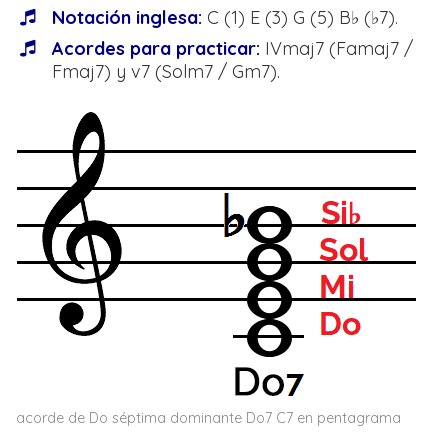
Notación inglesa:
C (1) E (3) G (5) B♭ (♭7).
Acordes para practicar:
IVmaj7 (Famaj7 /
Fmaj7) y v7 (Solm7 / Gm7).
acorde de Do séptima dominante Do7 C7 en pentagrama