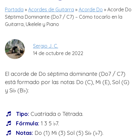
Portada
»
Acordes de Guitarra
»
Acorde Do
»
Acorde Do
Séptima Dominante (Do7 / C7) – Cómo tocarlo en la
Guitarra, Ukelele y Piano
Sergio J. C.
14 de octubre de 2022
El acorde de Do séptima dominante (Do7 / C7)
está formado por las notas Do (C), Mi (E), Sol (G)
y Si♭ (B♭):
Tipo:
Cuatríada o Tétrada.
Fórmula:
1 3 5 ♭7.
Notas:
Do (1) Mi (3) Sol (5) Si♭ (♭7).