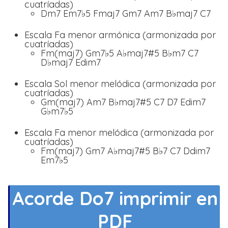
cuatríadas)
Dm7 Em7♭5 Fmaj7 Gm7 Am7 B♭maj7 C7
Escala Fa menor armónica (armonizada por
cuatríadas)
Fm(maj7) Gm7♭5 A♭maj7#5 B♭m7 C7
D♭maj7 Edim7
Escala Sol menor melódica (armonizada por
cuatríadas)
Gm(maj7) Am7 B♭maj7#5 C7 D7 Edim7
G♭m7♭5
Escala Fa menor melódica (armonizada por
cuatríadas)
Fm(maj7) Gm7 A♭maj7#5 B♭7 C7 Ddim7
Em7♭5
Acorde Do7 imprimir en
PDF