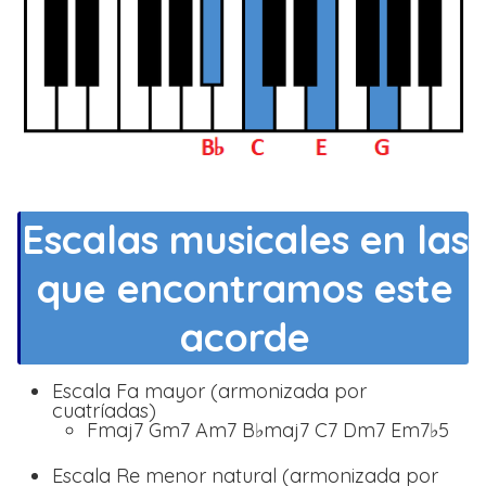
Escalas musicales en las
que encontramos este
acorde
Escala Fa mayor (armonizada por
cuatríadas)
Fmaj7 Gm7 Am7 B♭maj7 C7 Dm7 Em7♭5
Escala Re menor natural (armonizada por